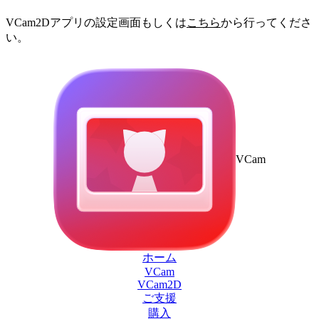
VCam2Dアプリの設定画面もしくは
こちら
から行ってくださ
い。
VCam
ホーム
VCam
VCam2D
ご支援
購入